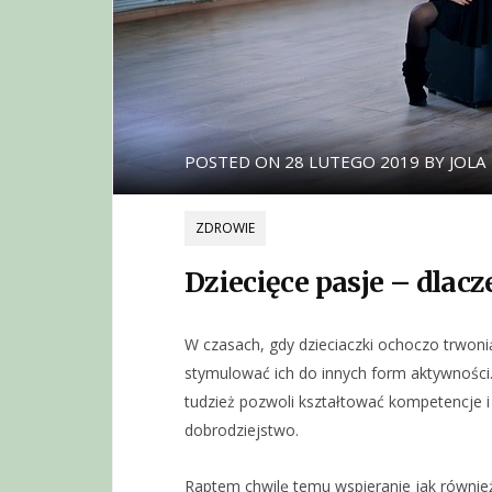
POSTED ON
28 LUTEGO 2019
BY
JOLA
ZDROWIE
Dziecięce pasje – dlacz
W czasach, gdy dzieciaczki ochoczo trwonią
stymulować ich do innych form aktywności
tudzież pozwoli kształtować kompetencje i
dobrodziejstwo.
Raptem chwilę temu wspieranie jak również