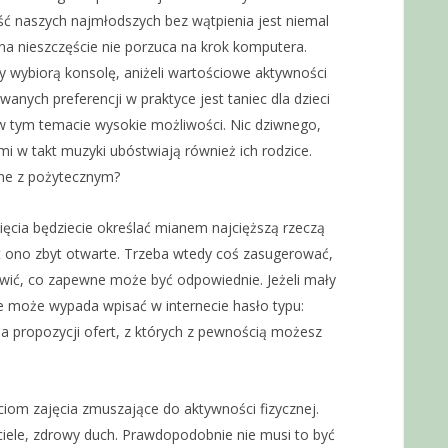
ść naszych najmłodszych bez wątpienia jest niemal
a nieszczęście nie porzuca na krok komputera.
wybiorą konsolę, aniżeli wartościowe aktywności
anych preferencji w praktyce jest taniec dla dzieci
 w tym temacie wysokie możliwości. Nic dziwnego,
i w takt muzyki ubóstwiają również ich rodzice.
mne z pożytecznym?
ęcia będziecie określać mianem najcięższą rzeczą
t ono zbyt otwarte. Trzeba wtedy coś zasugerować,
awić, co zapewne może być odpowiednie. Jeżeli mały
 może wypada wpisać w internecie hasło typu:
zba propozycji ofert, z których z pewnością możesz
iom zajęcia zmuszające do aktywności fizycznej.
iele, zdrowy duch. Prawdopodobnie nie musi to być