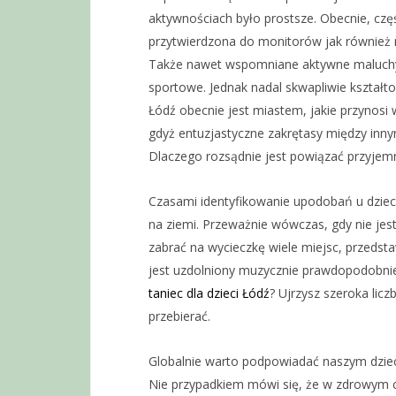
aktywnościach było prostsze. Obecnie, czę
przytwierdzona do monitorów jak również n
Także nawet wspomniane aktywne maluchy 
sportowe. Jednak nadal skwapliwie kształtow
Łódź obecnie jest miastem, jakie przynosi
gdyż entuzjastyczne zakrętasy między innym
Dlaczego rozsądnie jest powiązać przyje
Czasami identyfikowanie upodobań u dzieci
na ziemi. Przeważnie wówczas, gdy nie jes
zabrać na wycieczkę wiele miejsc, przedst
jest uzdolniony muzycznie prawdopodobnie
taniec dla dzieci Łódź
? Ujrzysz szeroka lic
przebierać.
Globalnie warto podpowiadać naszym dziec
Nie przypadkiem mówi się, że w zdrowym c