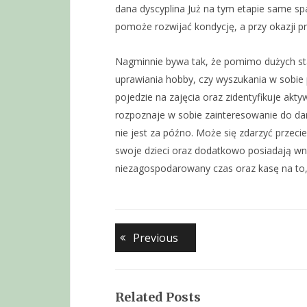
dana dyscyplina Już na tym etapie same spa
pomoże rozwijać kondycję, a przy okazji p
Nagminnie bywa tak, że pomimo dużych sta
uprawiania hobby, czy wyszukania w sobie pr
pojedzie na zajęcia oraz zidentyfikuje ak
rozpoznaje w sobie zainteresowanie do dan
nie jest za późno. Może się zdarzyć przecie
swoje dzieci oraz dodatkowo posiadają wn
niezagospodarowany czas oraz kasę na to,
Nawigacja
Previous
Previous
post:
wpisu
Related Posts