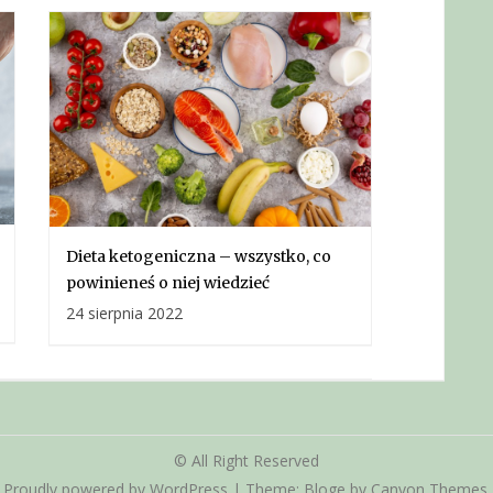
Dieta ketogeniczna – wszystko, co
powinieneś o niej wiedzieć
24 sierpnia 2022
© All Right Reserved
Proudly powered by WordPress
|
Theme: Bloge by
Canyon Themes
.