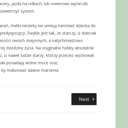
cery, jazda na rolkach, lub rowerowe wycieczki
rzewietrzyć system.
rań, matki niestety nie umieją namówić dziecka do
edyspozycji. Zwykle jest tak, że starczy, iż dzieciak
tywności swoich znajomych, a natychmiastowo
ej dziedziny życia. Na oryginalne hobby absolutnie
ż, iż nawet ludzie starzy, którzy przecież wychowali
uki posiadają wolne moce oraz
 by realizować dawne marzenia.
Next
Next
post: