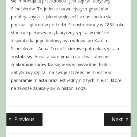
się imponującą przeszłością, jest szpital fabryczny
Scheiblerów. To jeden z barwniejszych gmachów
pofabrycznych, z jakimi większość z nas spotka się
podczas spacerów po Łodzi. Skonstruowany w 1884 roku,
stanowił pierwszy przyfabryczny szpital w mieście.
Inspiratorką jego budowy była wdowa po Karolu
Scheiblerze – Anna. Co dość ciekawe patronką szpitala
została św. Anna, a sam gmach do chwili obecnej
znakomicie sprawdza się w swej pierwotnej funkcji.
Zabytkowy szpital ma swoje szczególne miejsce w
panoramie miasta oraz jest jednym z tych miejsc, które
na zawsze zapisały się w historii Łodzi.
Nawigacja
Previous
Next
Previous
Next
post:
post:
wpisu