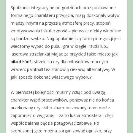
Spotkania integracyjne po godzinach oraz pozbawione
formalnego charakteru przyjęcia, mają doskonały wpływ
między innymi na przyszłą atmosferę pracy, stopień
zmotywowania i skuteczność – pierwsze efekty widoczne
są bardzo szybko. Najpopularniejszą formą integracji jest
wieczorny wypad do pubu, gra w kręgle, rzutki lub…
laserowa strzelanka! Mając za przykład takie miasto jak
bilard Łódź
, strzelnica czy dla miłośników mocnych
wrażeń: paintball też stanowią ciekawą alternatywę. W
jaki sposób dokonać właściwego wyboru?
W pierwszej kolejności musimy wziąć pod uwagę
charakter współpracowników, ponieważ nie do końca
przekonany czy słabo zharmonizowany team może
zapomnieć o wygranej – za to luźna atmosfera i chęć
współdziałania będzie potęgować zabawę. Po
skończonej grze można zorganizować ognisko, przy