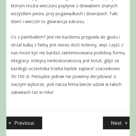
którym reszta wieczoru popłynie z dźwiękiem znanych
wszystkim pieśni, przy pogawędkach i dowcipach. Taki
dzień i wieczór to gwarancja sukcesu.
Co z paintballem? Jest nie każdemu przypada do gustu i
strzał kulką z farbą jest nieraz dość bolesny, więc część z
nas może być nie bardzo zainteresowana podobną formą
integracji. Kolejną niedoskonałością jest koszt, gdyż za
każdego uczestnika trzeba będzie zapłacić szacunkowo
50-100 zł. Pieniądze jednak nie powinny decydować o
naszym wyborze, jeśli nasza firma bierze udział w takich
zabawach raz w roku!
Nawigacja
Previous
Next
Previous
Next
post:
post:
wpisu