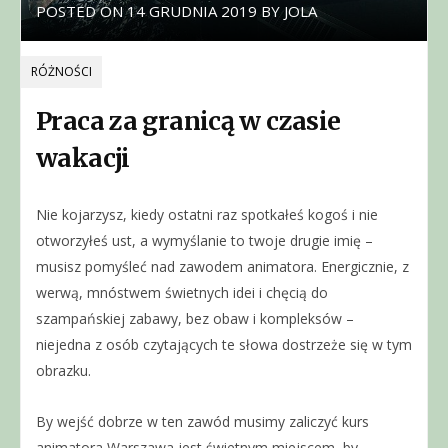
POSTED ON
14 GRUDNIA 2019
BY
JOLA
RÓŻNOŚCI
Praca za granicą w czasie
wakacji
Nie kojarzysz, kiedy ostatni raz spotkałeś kogoś i nie
otworzyłeś ust, a wymyślanie to twoje drugie imię –
musisz pomyśleć nad zawodem animatora. Energicznie, z
werwą, mnóstwem świetnych idei i chęcią do
szampańskiej zabawy, bez obaw i kompleksów –
niejedna z osób czytających te słowa dostrzeże się w tym
obrazku.
By wejść dobrze w ten zawód musimy zaliczyć kurs
animatora Warszawa jest świetnym miejscem, by