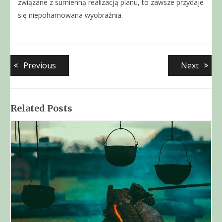
związane z sumienną realizacją planu, to zawsze przydaje
się niepohamowana wyobraźnia.
Nawigacja
Previous
Next
Previous
Next
post:
post:
wpisu
Related Posts