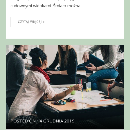
cudownymi widokami. Śmiało można…
CZYTAJ WIĘCEJ
POSTED ON
14 GRUDNIA 2019