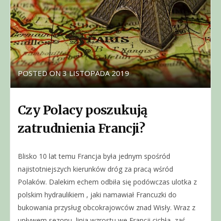
POSTED ON
3 LISTOPADA 2019
Czy Polacy poszukują
zatrudnienia Francji?
Blisko 10 lat temu Francja była jednym spośród
najistotniejszych kierunków dróg za pracą wśród
Polaków. Dalekim echem odbiła się podówczas ulotka z
polskim hydraulikiem , jaki namawiał Francuzki do
bukowania przysług obcokrajowców znad Wisły. Wraz z
upływem sezonu, linia wzrostu we Francji cichła, zaś